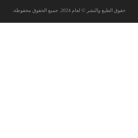
حقوق الطبع والنشر © لعام 2024. جميع الحقوق محفوظة.